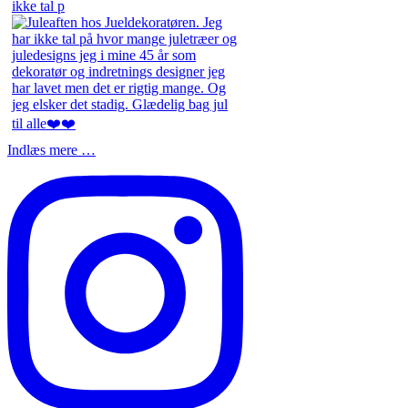
ikke tal p
Indlæs mere …