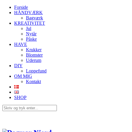
Forside
HÅNDVÆRK
Bagværk
KREATIVITET
Jul
Nytår
Påske
HAVE
Krukker
Blomster
Uderum
DIY
Loppefund
OM MIG
Kontakt
SHOP