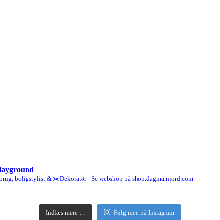
layground
brug, boligstylist & ✂️Dekoratør - Se webshop på shop.dagmarnjord.com
Indlæs mere …
Følg med på Instagram