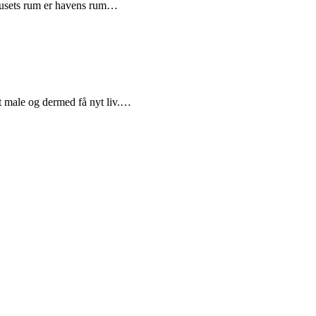
m husets rum er havens rum…
at male og dermed få nyt liv.…