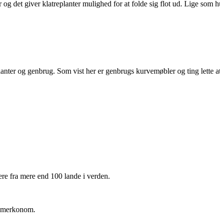
or og det giver klatreplanter mulighed for at folde sig flot ud. Lige so
 planter og genbrug. Som vist her er genbrugs kurvemøbler og ting lette 
e fra mere end 100 lande i verden.
og merkonom.