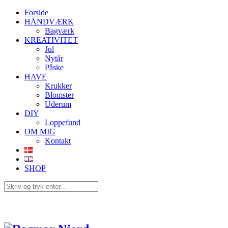
Forside
HÅNDVÆRK
Bagværk
KREATIVITET
Jul
Nytår
Påske
HAVE
Krukker
Blomster
Uderum
DIY
Loppefund
OM MIG
Kontakt
SHOP