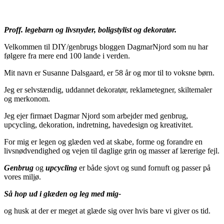
Proff. legebarn og livsnyder, boligstylist og dekoratør.
Velkommen til DIY/genbrugs bloggen DagmarNjord som nu har
følgere fra mere end 100 lande i verden.
Mit navn er Susanne Dalsgaard, er 58 år og mor til to voksne børn.
Jeg er selvstændig, uddannet dekoratør, reklametegner, skiltemaler
og merkonom.
Jeg ejer firmaet Dagmar Njord som arbejder med genbrug,
upcycling, dekoration, indretning, havedesign og kreativitet.
For mig er legen og glæden ved at skabe, forme og forandre en
livsnødvendighed og vejen til daglige grin og masser af lærerige fejl.
Genbrug
og
upcycling
er både sjovt og sund fornuft og passer på
vores miljø.
Så hop ud i glæden og leg med mig-
og husk at der er meget at glæde sig over hvis bare vi giver os tid.