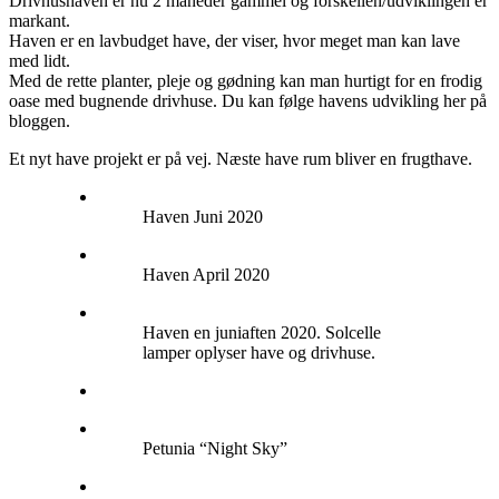
Drivhushaven er nu 2 måneder gammel og forskellen/udviklingen er
markant.
Haven er en lavbudget have, der viser, hvor meget man kan lave
med lidt.
Med de rette planter, pleje og gødning kan man hurtigt for en frodig
oase med bugnende drivhuse. Du kan følge havens udvikling her på
bloggen.
Et nyt have projekt er på vej. Næste have rum bliver en frugthave.
Haven Juni 2020
Haven April 2020
Haven en juniaften 2020. Solcelle
lamper oplyser have og drivhuse.
Petunia “Night Sky”