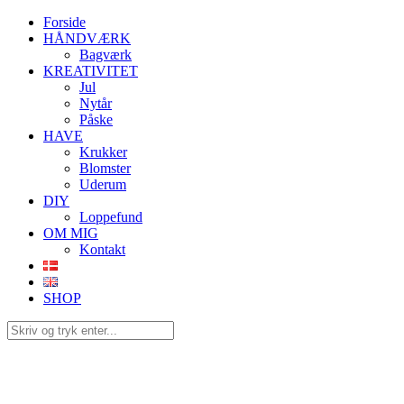
Forside
HÅNDVÆRK
Bagværk
KREATIVITET
Jul
Nytår
Påske
HAVE
Krukker
Blomster
Uderum
DIY
Loppefund
OM MIG
Kontakt
SHOP