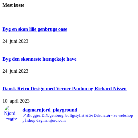
Mest læste
Byg en skøn lille genbrugs oase
24. juni 2023
Byg den skønneste hængekøje have
24. juni 2023
Dansk Retro Design med Verner Panton og Richard Nissen
10. april 2023
dagmarnjord_playground
📌Blogger, DIY/genbrug, boligstylist & ✂️Dekoratør - Se webshop
på shop.dagmarnjord.com