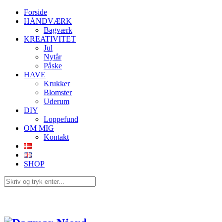
Forside
HÅNDVÆRK
Bagværk
KREATIVITET
Jul
Nytår
Påske
HAVE
Krukker
Blomster
Uderum
DIY
Loppefund
OM MIG
Kontakt
SHOP