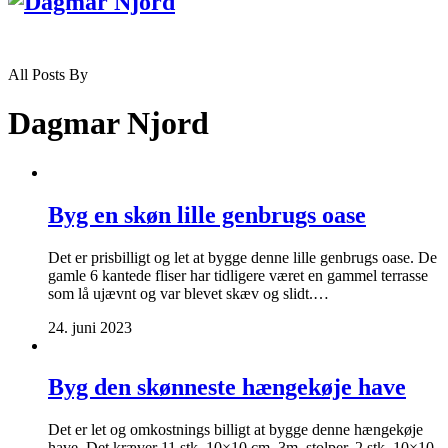
All Posts By
Dagmar Njord
Byg en skøn lille genbrugs oase
Det er prisbilligt og let at bygge denne lille genbrugs oase. De
gamle 6 kantede fliser har tidligere været en gammel terrasse
som lå ujævnt og var blevet skæv og slidt.…
24. juni 2023
Byg den skønneste hængekøje have
Det er let og omkostnings billigt at bygge denne hængekøje
have. Det kræver 11 stk. 10×10 cm. 3m. stolper, 2 stk. 10×10