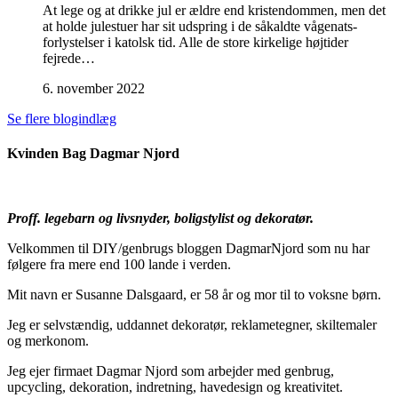
At lege og at drikke jul er ældre end kristendommen, men det
at holde julestuer har sit udspring i de såkaldte vågenats-
forlystelser i katolsk tid. Alle de store kirkelige højtider
fejrede…
6. november 2022
Se flere blogindlæg
Kvinden Bag Dagmar Njord
Proff. legebarn og livsnyder, boligstylist og dekoratør.
Velkommen til DIY/genbrugs bloggen DagmarNjord som nu har
følgere fra mere end 100 lande i verden.
Mit navn er Susanne Dalsgaard, er 58 år og mor til to voksne børn.
Jeg er selvstændig, uddannet dekoratør, reklametegner, skiltemaler
og merkonom.
Jeg ejer firmaet Dagmar Njord som arbejder med genbrug,
upcycling, dekoration, indretning, havedesign og kreativitet.