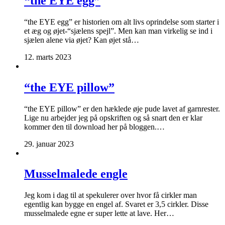
“the EYE egg”
“the EYE egg” er historien om alt livs oprindelse som starter i
et æg og øjet-“sjælens spejl”. Men kan man virkelig se ind i
sjælen alene via øjet? Kan øjet stå…
12. marts 2023
“the EYE pillow”
“the EYE pillow” er den hæklede øje pude lavet af garnrester.
Lige nu arbejder jeg på opskriften og så snart den er klar
kommer den til download her på bloggen.…
29. januar 2023
Musselmalede engle
Jeg kom i dag til at spekulerer over hvor få cirkler man
egentlig kan bygge en engel af. Svaret er 3,5 cirkler. Disse
musselmalede egne er super lette at lave. Her…