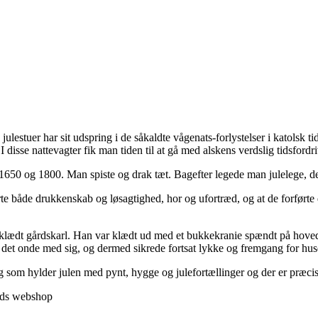
lestuer har sit udspring i de såkaldte vågenats-forlystelser i katolsk tid
disse nattevagter fik man tiden til at gå med alskens verdslig tidsfordr
 1650 og 1800. Man spiste og drak tæt. Bagefter legede man julelege, d
te både drukkenskab og løsagtighed, hor og ufortræd, og at de forførte d
klædt gårdskarl. Han var klædt ud med et bukkekranie spændt på hovedet 
alt det onde med sig, og dermed sikrede fortsat lykke og fremgang for hus
lling som hylder julen med pynt, hygge og julefortællinger og der er præc
ords webshop