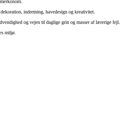
og merkonom.
ekoration, indretning, havedesign og kreativitet.
vendighed og vejen til daglige grin og masser af lærerige fejl.
es miljø.