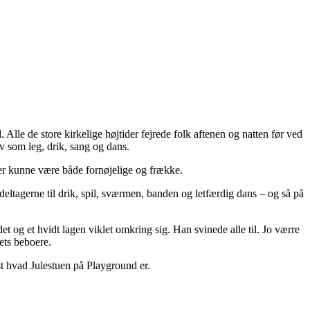
. Alle de store kirkelige højtider fejrede folk aftenen og natten før ved
iv som leg, drik, sang og dans.
er kunne være både fornøjelige og frække.
eltagerne til drik, spil, sværmen, banden og letfærdig dans – og så på
og et hvidt lagen viklet omkring sig. Han svinede alle til. Jo værre
ets beboere.
ist hvad Julestuen på Playground er.