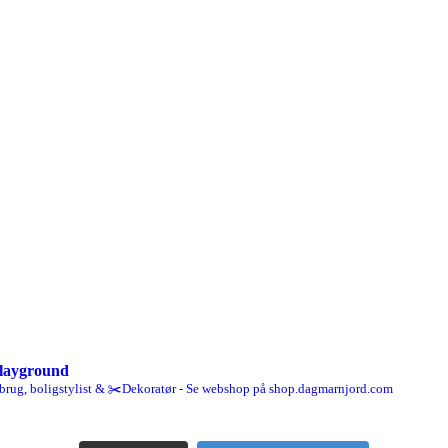
layground
brug, boligstylist & ✂️Dekoratør - Se webshop på shop.dagmarnjord.com