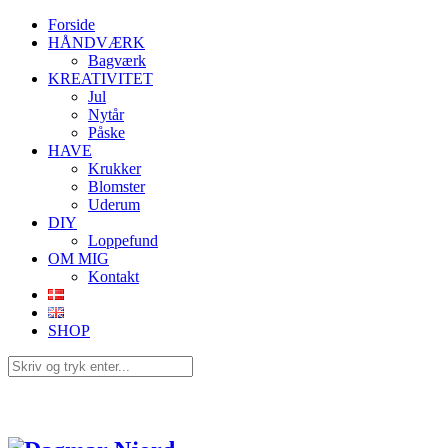
Forside
HÅNDVÆRK
Bagværk
KREATIVITET
Jul
Nytår
Påske
HAVE
Krukker
Blomster
Uderum
DIY
Loppefund
OM MIG
Kontakt
SHOP