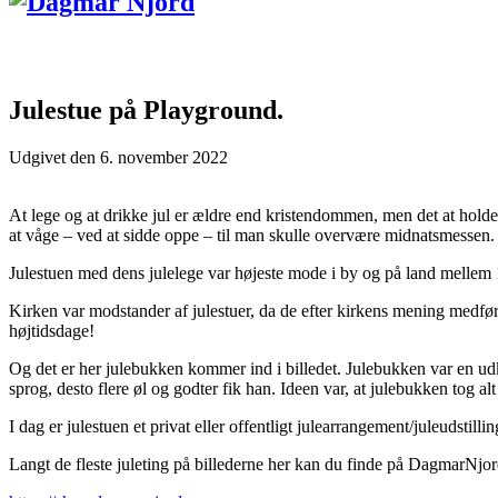
Julestue på Playground.
Udgivet den
6. november 2022
At lege og at drikke jul er ældre end kristendommen, men det at holde ju
at våge – ved at sidde oppe – til man skulle overvære midnatsmessen. I 
Julestuen med dens julelege var højeste mode i by og på land mellem
Kirken var modstander af julestuer, da de efter kirkens mening medfør
højtidsdage!
Og det er her julebukken kommer ind i billedet. Julebukken var en ud
sprog, desto flere øl og godter fik han. Ideen var, at julebukken tog 
I dag er julestuen et privat eller offentligt julearrangement/juleudsti
Langt de fleste juleting på billederne her kan du finde på DagmarNj