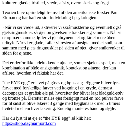
kulturer: glæde, tristhed, vrede, afsky, overraskelse og frygt.
Teorien blev oprindeligt fremsat af den amerikanske forsker Paul
Ekman og har haft en stor indvirkning i psykologien.
»Når vi ser vrede ud, aktiverer vi skråmusklerne og eventuelt også
øjetsringmuskler, så øjenomgivelserne trækker sig sammen. Når vi
er opmærksomme, løfter vi øjenbrynene let og får et mere åbent
udtryk. Når vi er glade, løfter vi resten af ansigtet med et smil, som
sammen med øjets ringmuskler på siden af øjet, giver smilerynker til
siden for øjnene.
Det er derfor ikke udelukkende øjnene, som er sjælens spejl, men en
kombination af både ansigtsmimik, kontekst og øjnene, der kan
afsløre, hvordan vi faktisk har det.
“the EYE egg” er lavet på gåse- og hønseæg. Æggene bliver først
farvet med forskellige farver ved kogning i en gryde, dernæst
decoupages et grafisk øje på, hvorefter der bliver lagt bladguld-sølv
og bronze på. Derefter males øjet forsigtigt med en rød pulver farve
for til sidst at blive lakeret 3 gange med højglans lak med 5 timers
hviletid mellem hver lakering. Endelig monteres bånd og sløjfe.
Har du lyst til at eje et “the EYE egg” så klik her:
https://shop.dagmarnjord.com