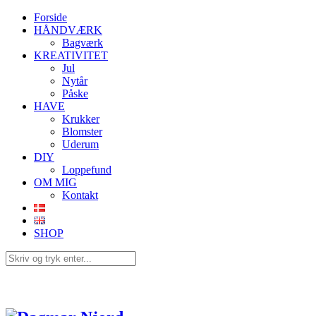
Forside
HÅNDVÆRK
Bagværk
KREATIVITET
Jul
Nytår
Påske
HAVE
Krukker
Blomster
Uderum
DIY
Loppefund
OM MIG
Kontakt
SHOP