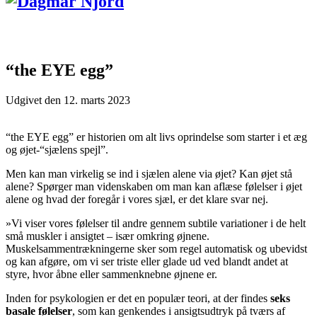
“the EYE egg”
Udgivet den
12. marts 2023
“the EYE egg” er historien om alt livs oprindelse som starter i et æg
og øjet-“sjælens spejl”.
Men kan man virkelig se ind i sjælen alene via øjet? Kan øjet stå
alene? Spørger man videnskaben om man kan aflæse følelser i øjet
alene og hvad der foregår i vores sjæl, er det klare svar nej.
»Vi viser vores følelser til andre gennem subtile variationer i de helt
små muskler i ansigtet – især omkring øjnene.
Muskelsammentrækningerne sker som regel automatisk og ubevidst
og kan afgøre, om vi ser triste eller glade ud ved blandt andet at
styre, hvor åbne eller sammenknebne øjnene er.
Inden for psykologien er det en populær teori, at der findes
seks
basale følelser
, som kan genkendes i ansigtsudtryk på tværs af