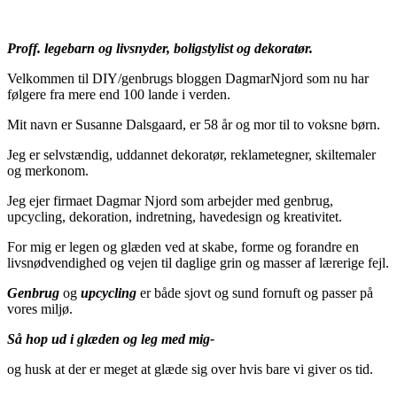
Proff. legebarn og livsnyder, boligstylist og dekoratør.
Velkommen til DIY/genbrugs bloggen DagmarNjord som nu har
følgere fra mere end 100 lande i verden.
Mit navn er Susanne Dalsgaard, er 58 år og mor til to voksne børn.
Jeg er selvstændig, uddannet dekoratør, reklametegner, skiltemaler
og merkonom.
Jeg ejer firmaet Dagmar Njord som arbejder med genbrug,
upcycling, dekoration, indretning, havedesign og kreativitet.
For mig er legen og glæden ved at skabe, forme og forandre en
livsnødvendighed og vejen til daglige grin og masser af lærerige fejl.
Genbrug
og
upcycling
er både sjovt og sund fornuft og passer på
vores miljø.
Så hop ud i glæden og leg med mig-
og husk at der er meget at glæde sig over hvis bare vi giver os tid.