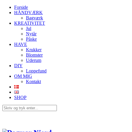
Forside
HÅNDVÆRK
Bagværk
KREATIVITET
Jul
Nytår
Påske
HAVE
Krukker
Blomster
Uderum
DIY
Loppefund
OM MIG
Kontakt
SHOP