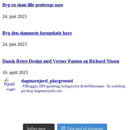
Byg en skøn lille genbrugs oase
24. juni 2023
Byg den skønneste hængekøje have
24. juni 2023
Dansk Retro Design med Verner Panton og Richard Nissen
10. april 2023
dagmarnjord_playground
📌Blogger, DIY/genbrug, boligstylist & ✂️Dekoratør - Se webshop
på shop.dagmarnjord.com
Indlæs mere …
Følg med på Instagram