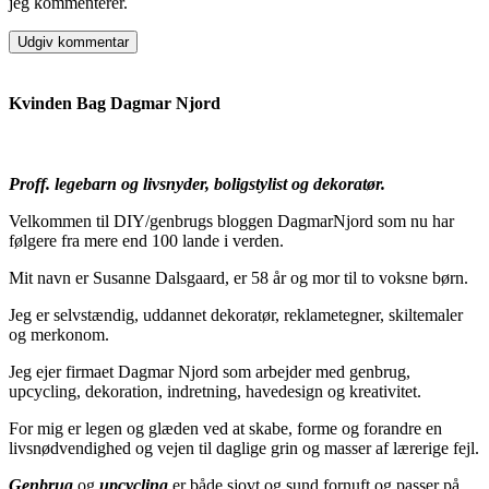
jeg kommenterer.
Kvinden Bag Dagmar Njord
Proff. legebarn og livsnyder, boligstylist og dekoratør.
Velkommen til DIY/genbrugs bloggen DagmarNjord som nu har
følgere fra mere end 100 lande i verden.
Mit navn er Susanne Dalsgaard, er 58 år og mor til to voksne børn.
Jeg er selvstændig, uddannet dekoratør, reklametegner, skiltemaler
og merkonom.
Jeg ejer firmaet Dagmar Njord som arbejder med genbrug,
upcycling, dekoration, indretning, havedesign og kreativitet.
For mig er legen og glæden ved at skabe, forme og forandre en
livsnødvendighed og vejen til daglige grin og masser af lærerige fejl.
Genbrug
og
upcycling
er både sjovt og sund fornuft og passer på