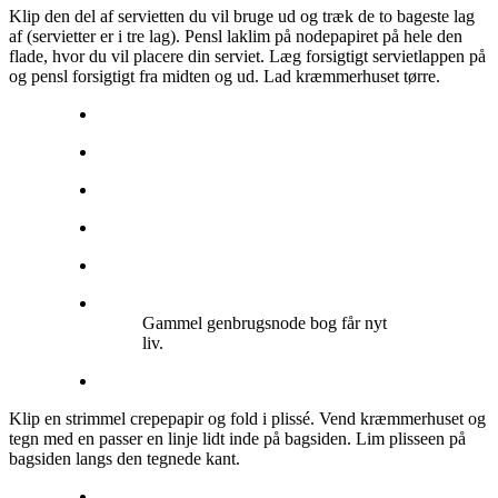
Klip den del af servietten du vil bruge ud og træk de to bageste lag
af (servietter er i tre lag). Pensl laklim på nodepapiret på hele den
flade, hvor du vil placere din serviet. Læg forsigtigt servietlappen på
og pensl forsigtigt fra midten og ud. Lad kræmmerhuset tørre.
Gammel genbrugsnode bog får nyt
liv.
Klip en strimmel crepepapir og fold i plissé. Vend kræmmerhuset og
tegn med en passer en linje lidt inde på bagsiden. Lim plisseen på
bagsiden langs den tegnede kant.