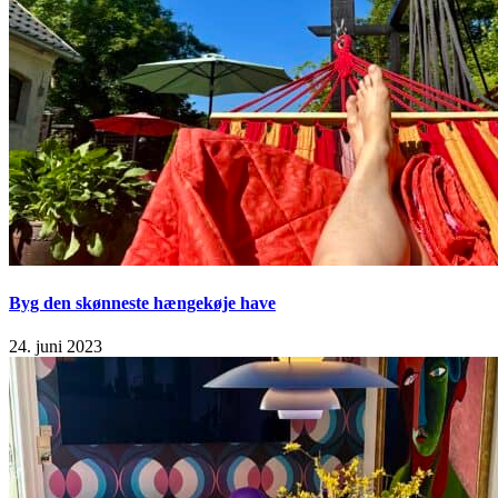
Byg den skønneste hængekøje have
24. juni 2023