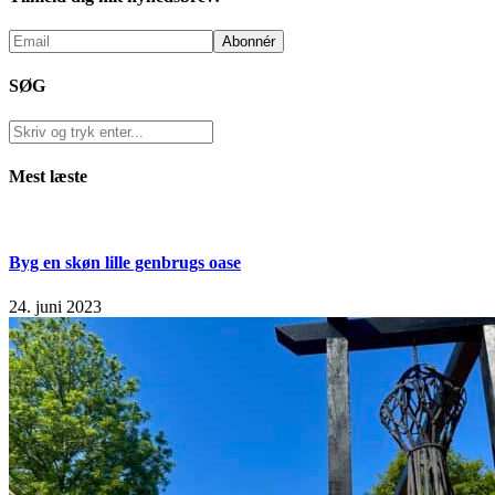
SØG
Mest læste
Byg en skøn lille genbrugs oase
24. juni 2023