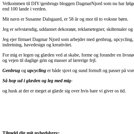
Velkommen til DIY/genbrugs bloggen DagmarNjord som nu har følge
end 100 lande i verden.
Mit navn er Susanne Dalsgaard, er 58 år og mor til to voksne børn.
Jeg er selvstændig, uddannet dekoratør, reklametegner, skiltemaler 
Jeg ejer firmaet Dagmar Njord som arbejder med genbrug, upcycling,
indretning, havedesign og kreativitet.
For mig er legen og glæden ved at skabe, forme og forandre en livs
og vejen til daglige grin og masser af lærerige fejl.
Genbrug
og
upcycling
er både sjovt og sund fornuft og passer på vor
Så hop ud i glæden og leg med mig-
og husk at der er meget at glæde sig over hvis bare vi giver os tid.
Tilmeld dig mit nyhedsbrev: