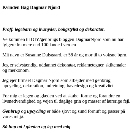
Kvinden Bag Dagmar Njord
Proff. legebarn og livsnyder, boligstylist og dekoratør.
Velkommen til DIY/genbrugs bloggen DagmarNjord som nu har
følgere fra mere end 100 lande i verden.
Mit navn er Susanne Dalsgaard, er 58 år og mor til to voksne børn.
Jeg er selvstændig, uddannet dekoratør, reklametegner, skiltemaler
og merkonom.
Jeg ejer firmaet Dagmar Njord som arbejder med genbrug,
upcycling, dekoration, indretning, havedesign og kreativitet.
For mig er legen og glæden ved at skabe, forme og forandre en
livsnødvendighed og vejen til daglige grin og masser af lærerige fejl.
Genbrug
og
upcycling
er både sjovt og sund fornuft og passer på
vores miljø.
Så hop ud i glæden og leg med mig-