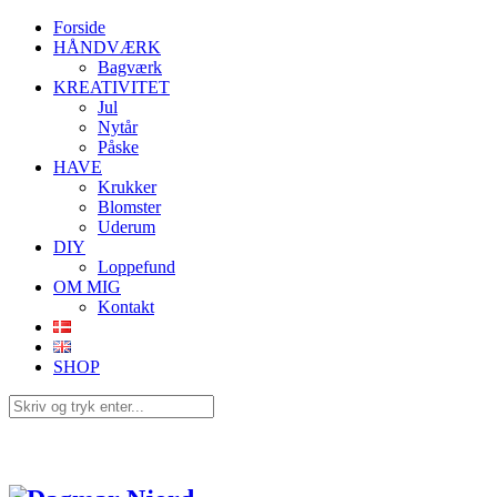
Forside
HÅNDVÆRK
Bagværk
KREATIVITET
Jul
Nytår
Påske
HAVE
Krukker
Blomster
Uderum
DIY
Loppefund
OM MIG
Kontakt
SHOP