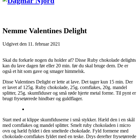
Nemme Valentines Delight
Udgivet den
11. februar 2021
Skal du forkæle nogen du holder af? Disse Ruby chokolade delights
kan du lave dagen før eller 20 min. før du skal bruge dem. De er
også et hit som gave og smager himmelsk.
Disse Valentines Delight er lette at lave. Det tager kun 15 min. Der
er lavet af 125g. Ruby chokolade, 25g. cornflakes, 20g. mandel
splitter, 25g. skumfiduser og små røde hjerte metal forme. Til pynt er
brugt frysetørrede hindbær og guldflager.
Start med at klippe skumfiduserne i små stykker. Hæld den i en skål
med cornflakes og mandel splitter. Smelt ruby chokoladen i micro
ovn og hæld fyldet i den smeltede chokolade. Fyld formene med
chokolade-cornflakes fyldet med en teske. Drys derefter frysetørrede