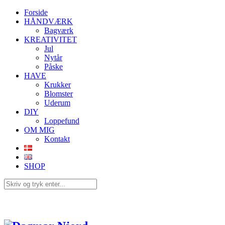
Forside
HÅNDVÆRK
Bagværk
KREATIVITET
Jul
Nytår
Påske
HAVE
Krukker
Blomster
Uderum
DIY
Loppefund
OM MIG
Kontakt
SHOP