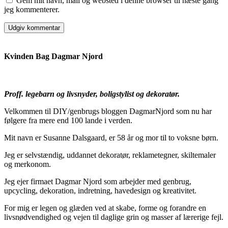
Gem mit navn, mail og websted i denne browser til næste gang
jeg kommenterer.
Kvinden Bag Dagmar Njord
Proff. legebarn og livsnyder, boligstylist og dekoratør.
Velkommen til DIY/genbrugs bloggen DagmarNjord som nu har
følgere fra mere end 100 lande i verden.
Mit navn er Susanne Dalsgaard, er 58 år og mor til to voksne børn.
Jeg er selvstændig, uddannet dekoratør, reklametegner, skiltemaler
og merkonom.
Jeg ejer firmaet Dagmar Njord som arbejder med genbrug,
upcycling, dekoration, indretning, havedesign og kreativitet.
For mig er legen og glæden ved at skabe, forme og forandre en
livsnødvendighed og vejen til daglige grin og masser af lærerige fejl.