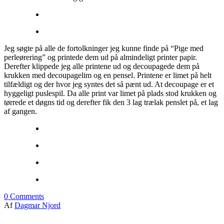
Jeg søgte på alle de fortolkninger jeg kunne finde på “Pige med
perleørering” og printede dem ud på almindeligt printer papir.
Derefter klippede jeg alle printene ud og decoupagede dem på
krukken med decoupagelim og en pensel. Printene er limet på helt
tilfældigt og der hvor jeg syntes det så pænt ud. At decoupage er et
hyggeligt puslespil. Da alle print var limet på plads stod krukken og
tørrede et døgns tid og derefter fik den 3 lag trælak penslet på, et lag
af gangen.
0
Comments
Af
Dagmar Njord