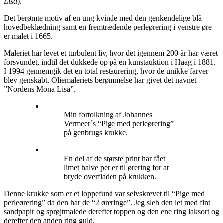
Lisa
).
Det berømte motiv af en ung kvinde med den genkendelige blå
hovedbeklædning samt en fremtrædende perleørering i venstre øre
er malet i 1665.
Maleriet har levet et turbulent liv, hvor det igennem 200 år har været
forsvundet, indtil det dukkede op på en kunstauktion i Haag i 1881.
I 1994 gennemgik det en total restaurering, hvor de unikke farver
blev genskabt. Oliemaleriets berømmelse har givet det navnet
”Nordens Mona Lisa”.
Min fortolkning af Johannes
Vermeer´s “Pige med perleørering”
på genbrugs krukke.
En del af de største print har fået
limet halve perler til ørering for at
bryde overfladen på krukken.
Denne krukke som er et loppefund var selvskrevet til “Pige med
perleørering” da den har de “2 øreringe”. Jeg sleb den let med fint
sandpapir og sprøjtmalede derefter toppen og den ene ring laksort og
derefter den anden ring guld.