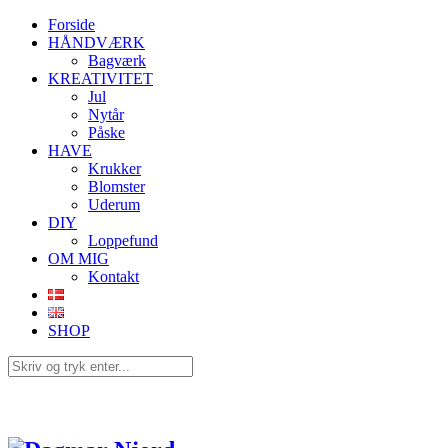
Forside
HÅNDVÆRK
Bagværk
KREATIVITET
Jul
Nytår
Påske
HAVE
Krukker
Blomster
Uderum
DIY
Loppefund
OM MIG
Kontakt
SHOP