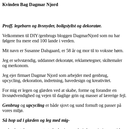
Kvinden Bag Dagmar Njord
Proff. legebarn og livsnyder, boligstylist og dekoratør.
Velkommen til DIY/genbrugs bloggen DagmarNjord som nu har
følgere fra mere end 100 lande i verden.
Mit navn er Susanne Dalsgaard, er 58 år og mor til to voksne børn.
Jeg er selvstændig, uddannet dekoratør, reklametegner, skiltemaler
og merkonom.
Jeg ejer firmaet Dagmar Njord som arbejder med genbrug,
upcycling, dekoration, indretning, havedesign og kreativitet.
For mig er legen og glæden ved at skabe, forme og forandre en
livsnødvendighed og vejen til daglige grin og masser af lærerige fejl.
Genbrug
og
upcycling
er både sjovt og sund fornuft og passer på
vores miljø.
Så hop ud i glæden og leg med mig-