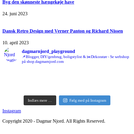
Byg den skønneste hængekøje have
24. juni 2023
Dansk Retro Design med Verner Panton og Richard Nissen
10. april 2023
dagmarnjord_playground
📌Blogger, DIY/genbrug, boligstylist & ✂️Dekoratør - Se webshop
på shop.dagmarnjord.com
Indlæs mere …
Følg med på Instagram
Instagram
Copyright 2020 - Dagmar Njord. All Rights Reserved.