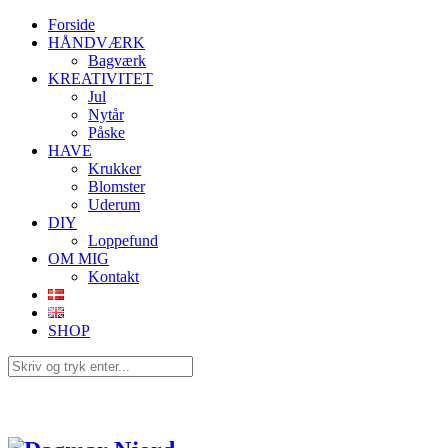
Forside
HÅNDVÆRK
Bagværk
KREATIVITET
Jul
Nytår
Påske
HAVE
Krukker
Blomster
Uderum
DIY
Loppefund
OM MIG
Kontakt
SHOP