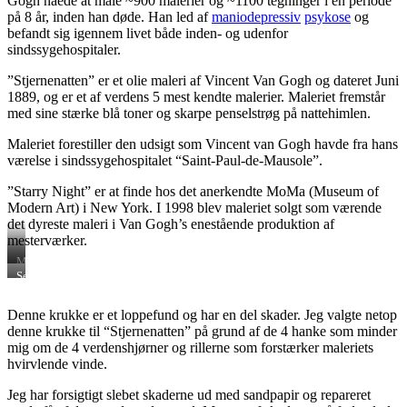
Gogh nåede at male ~900 malerier og ~1100 tegninger i en periode
på 8 år, inden han døde. Han led af
maniodepressiv
psykose
og
befandt sig igennem livet både inden- og udenfor
sindssygehospitaler.
”Stjernenatten” er et olie maleri af Vincent Van Gogh og dateret Juni
1889, og er et af verdens 5 mest kendte malerier. Maleriet fremstår
med sine stærke blå toner og skarpe penselstrøg på nattehimlen.
Maleriet forestiller den udsigt som Vincent van Gogh havde fra hans
værelse i sindssygehospitalet “Saint-Paul-de-Mausole”.
”Starry Night” er at finde hos det anerkendte MoMa (Museum of
Modern Art) i New York. I 1998 blev maleriet solgt som værende
det dyreste maleri i Van Gogh’s enestående produktion af
mesterværker.
Min
fortolkning
Selvportræt
af
ag
Vincent
Vincent
Denne krukke er et loppefund og har en del skader. Jeg valgte netop
Van
Van
denne krukke til “Stjernenatten” på grund af de 4 hanke som minder
Gogh
Gogh
´s
mig om de 4 verdenshjørner og rillerne som forstærker maleriets
“Stjernenatten”
hvirvlende vinde.
på
genbrugs
Jeg har forsigtigt slebet skaderne ud med sandpapir og repareret
krukke.