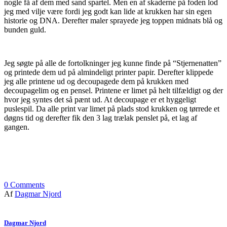
nogle få af dem med sand spartel. Men en af skaderne på foden lod
jeg med vilje være fordi jeg godt kan lide at krukken har sin egen
historie og DNA. Derefter maler sprayede jeg toppen midnats blå og
bunden guld.
Jeg søgte på alle de fortolkninger jeg kunne finde på “Stjernenatten”
og printede dem ud på almindeligt printer papir. Derefter klippede
jeg alle printene ud og decoupagede dem på krukken med
decoupagelim og en pensel. Printene er limet på helt tilfældigt og der
hvor jeg syntes det så pænt ud. At decoupage er et hyggeligt
puslespil. Da alle print var limet på plads stod krukken og tørrede et
døgns tid og derefter fik den 3 lag trælak penslet på, et lag af
gangen.
0
Comments
Af
Dagmar Njord
Dagmar Njord