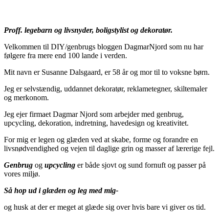
Proff. legebarn og livsnyder, boligstylist og dekoratør.
Velkommen til DIY/genbrugs bloggen DagmarNjord som nu har
følgere fra mere end 100 lande i verden.
Mit navn er Susanne Dalsgaard, er 58 år og mor til to voksne børn.
Jeg er selvstændig, uddannet dekoratør, reklametegner, skiltemaler
og merkonom.
Jeg ejer firmaet Dagmar Njord som arbejder med genbrug,
upcycling, dekoration, indretning, havedesign og kreativitet.
For mig er legen og glæden ved at skabe, forme og forandre en
livsnødvendighed og vejen til daglige grin og masser af lærerige fejl.
Genbrug
og
upcycling
er både sjovt og sund fornuft og passer på
vores miljø.
Så hop ud i glæden og leg med mig-
og husk at der er meget at glæde sig over hvis bare vi giver os tid.