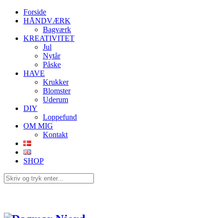
Forside
HÅNDVÆRK
Bagværk
KREATIVITET
Jul
Nytår
Påske
HAVE
Krukker
Blomster
Uderum
DIY
Loppefund
OM MIG
Kontakt
SHOP