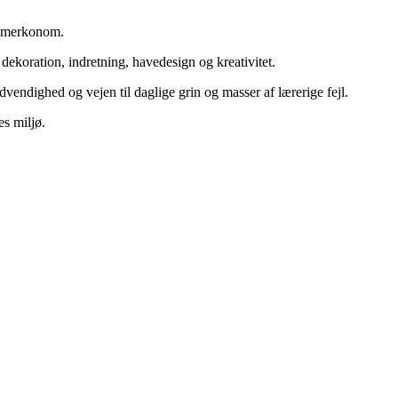
og merkonom.
ekoration, indretning, havedesign og kreativitet.
vendighed og vejen til daglige grin og masser af lærerige fejl.
es miljø.