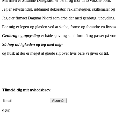
Mit navn er Susanne Dalsgaard, er 58 år og mor til to voksne børn.
Jeg er selvstændig, uddannet dekoratør, reklametegner, skiltemaler 
Jeg ejer firmaet Dagmar Njord som arbejder med genbrug, upcycling, d
For mig er legen og glæden ved at skabe, forme og forandre en livsnød
Genbrug
og
upcycling
er både sjovt og sund fornuft og passer på vor
Så hop ud i glæden og leg med mig-
og husk at der er meget at glæde sig over hvis bare vi giver os tid.
Tilmeld dig mit nyhedsbrev:
SØG