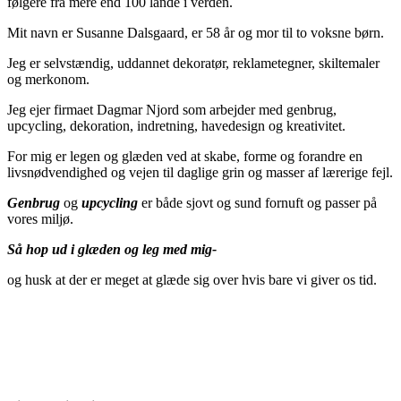
følgere fra mere end 100 lande i verden.
Mit navn er Susanne Dalsgaard, er 58 år og mor til to voksne børn.
Jeg er selvstændig, uddannet dekoratør, reklametegner, skiltemaler
og merkonom.
Jeg ejer firmaet Dagmar Njord som arbejder med genbrug,
upcycling, dekoration, indretning, havedesign og kreativitet.
For mig er legen og glæden ved at skabe, forme og forandre en
livsnødvendighed og vejen til daglige grin og masser af lærerige fejl.
Genbrug
og
upcycling
er både sjovt og sund fornuft og passer på
vores miljø.
Så hop ud i glæden og leg med mig-
og husk at der er meget at glæde sig over hvis bare vi giver os tid.