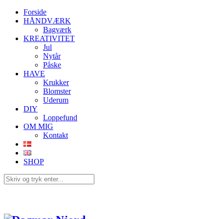
Forside
HÅNDVÆRK
Bagværk
KREATIVITET
Jul
Nytår
Påske
HAVE
Krukker
Blomster
Uderum
DIY
Loppefund
OM MIG
Kontakt
SHOP