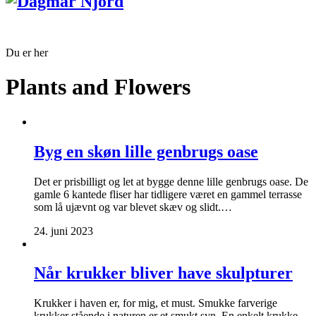
Du er her
Plants and Flowers
Byg en skøn lille genbrugs oase
Det er prisbilligt og let at bygge denne lille genbrugs oase. De
gamle 6 kantede fliser har tidligere været en gammel terrasse
som lå ujævnt og var blevet skæv og slidt.…
24. juni 2023
Når krukker bliver have skulpturer
Krukker i haven er, for mig, et must. Smukke farverige
krukker stående i naturen er et smukt syn. En enkelt krukke