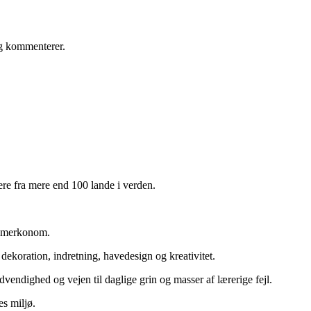
eg kommenterer.
e fra mere end 100 lande i verden.
og merkonom.
ekoration, indretning, havedesign og kreativitet.
vendighed og vejen til daglige grin og masser af lærerige fejl.
es miljø.