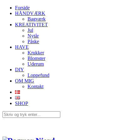
Forside
HÅNDVÆRK
Bagværk
KREATIVITET
Jul
Nytår
Påske
HAVE
Krukker
Blomster
Uderum
DIY
Loppefund
OM MIG
Kontakt
SHOP