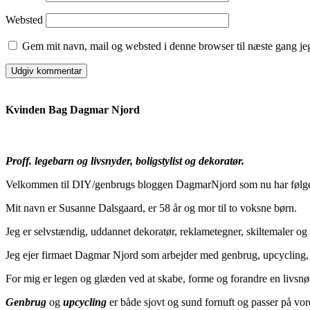
Websted
Gem mit navn, mail og websted i denne browser til næste gang j
Kvinden Bag Dagmar Njord
Proff. legebarn og livsnyder, boligstylist og dekoratør.
Velkommen til DIY/genbrugs bloggen DagmarNjord som nu har følger
Mit navn er Susanne Dalsgaard, er 58 år og mor til to voksne børn.
Jeg er selvstændig, uddannet dekoratør, reklametegner, skiltemaler 
Jeg ejer firmaet Dagmar Njord som arbejder med genbrug, upcycling, d
For mig er legen og glæden ved at skabe, forme og forandre en livsnød
Genbrug
og
upcycling
er både sjovt og sund fornuft og passer på vor