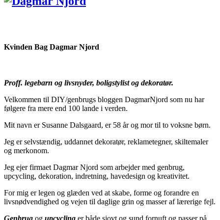
Kvinden Bag Dagmar Njord
Proff. legebarn og livsnyder, boligstylist og dekoratør.
Velkommen til DIY/genbrugs bloggen DagmarNjord som nu har
følgere fra mere end 100 lande i verden.
Mit navn er Susanne Dalsgaard, er 58 år og mor til to voksne børn.
Jeg er selvstændig, uddannet dekoratør, reklametegner, skiltemaler
og merkonom.
Jeg ejer firmaet Dagmar Njord som arbejder med genbrug,
upcycling, dekoration, indretning, havedesign og kreativitet.
For mig er legen og glæden ved at skabe, forme og forandre en
livsnødvendighed og vejen til daglige grin og masser af lærerige fejl.
Genbrug
og
upcycling
er både sjovt og sund fornuft og passer på