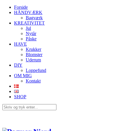
Forside
HÅNDVÆRK
Bagværk
KREATIVITET
Jul
Nytår
Påske
HAVE
Krukker
Blomster
Uderum
DIY
Loppefund
OM MIG
Kontakt
SHOP