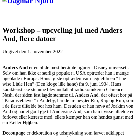
Workshop – upcycling jul med Anders
And, flere datoer
Udgivet den
1. november 2022
Anders And
er en af de mest berømte figurer i Disney universet .
Selv om han ikke er særligt populær i USA optræder han i mange
ugeblade i Europa. Hans første optræden var i tegnefilmen “The
wise Little Hen” (Den kloge lille høne) fra 9. juni 1934. Hans
karakteristiske stemme blev indtalt af radiokomikeren Clarence
Nash, der siden fast lagde stemme til. Anders And, der oftest bor på
“Paradisæblevej” i Andeby, har de tre nevøer Rip, Rap og Rup, som
i de fleste tilfælde bor hos ham. Desuden er han nevø af Joakim von
And og har et godt øje til Andersine And, som han i visse tilfælde er
forlovet eller kæreste med, ellers kæmper han om hendes gunst med
sin Fætter Højben.
Decoupage
er dekoration og udsmykning som farvet udklippet