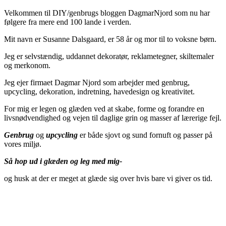
Velkommen til DIY/genbrugs bloggen DagmarNjord som nu har
følgere fra mere end 100 lande i verden.
Mit navn er Susanne Dalsgaard, er 58 år og mor til to voksne børn.
Jeg er selvstændig, uddannet dekoratør, reklametegner, skiltemaler
og merkonom.
Jeg ejer firmaet Dagmar Njord som arbejder med genbrug,
upcycling, dekoration, indretning, havedesign og kreativitet.
For mig er legen og glæden ved at skabe, forme og forandre en
livsnødvendighed og vejen til daglige grin og masser af lærerige fejl.
Genbrug
og
upcycling
er både sjovt og sund fornuft og passer på
vores miljø.
Så hop ud i glæden og leg med mig-
og husk at der er meget at glæde sig over hvis bare vi giver os tid.