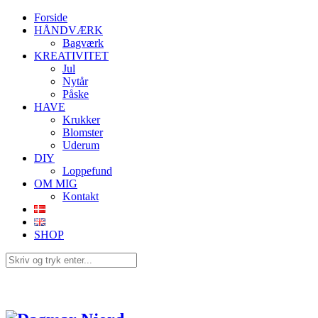
Forside
HÅNDVÆRK
Bagværk
KREATIVITET
Jul
Nytår
Påske
HAVE
Krukker
Blomster
Uderum
DIY
Loppefund
OM MIG
Kontakt
SHOP