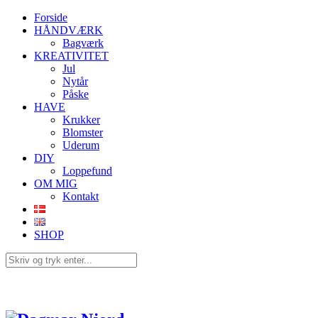
Forside
HÅNDVÆRK
Bagværk
KREATIVITET
Jul
Nytår
Påske
HAVE
Krukker
Blomster
Uderum
DIY
Loppefund
OM MIG
Kontakt
SHOP