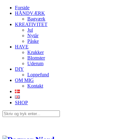
Forside
HÅNDVÆRK
Bagværk
KREATIVITET
Jul
Nytår
Påske
HAVE
Krukker
Blomster
Uderum
DIY
Loppefund
OM MIG
Kontakt
SHOP