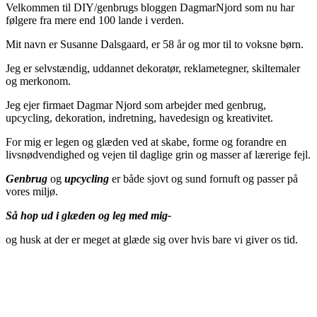
Velkommen til DIY/genbrugs bloggen DagmarNjord som nu har
følgere fra mere end 100 lande i verden.
Mit navn er Susanne Dalsgaard, er 58 år og mor til to voksne børn.
Jeg er selvstændig, uddannet dekoratør, reklametegner, skiltemaler
og merkonom.
Jeg ejer firmaet Dagmar Njord som arbejder med genbrug,
upcycling, dekoration, indretning, havedesign og kreativitet.
For mig er legen og glæden ved at skabe, forme og forandre en
livsnødvendighed og vejen til daglige grin og masser af lærerige fejl.
Genbrug
og
upcycling
er både sjovt og sund fornuft og passer på
vores miljø.
Så hop ud i glæden og leg med mig-
og husk at der er meget at glæde sig over hvis bare vi giver os tid.