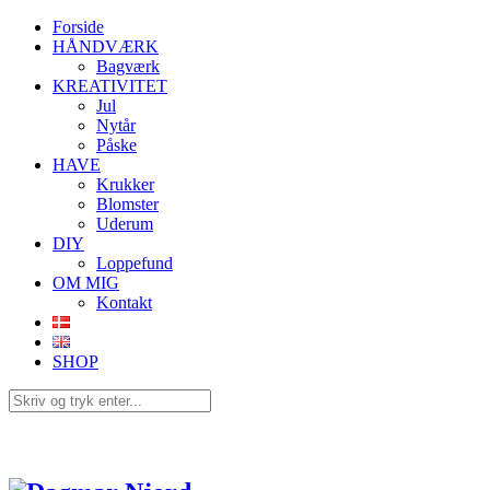
Forside
HÅNDVÆRK
Bagværk
KREATIVITET
Jul
Nytår
Påske
HAVE
Krukker
Blomster
Uderum
DIY
Loppefund
OM MIG
Kontakt
SHOP