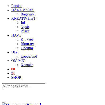
Forside
HÅNDVÆRK
Bagværk
KREATIVITET
Jul
Nytår
Påske
HAVE
Krukker
Blomster
Uderum
DIY
Loppefund
OM MIG
Kontakt
SHOP