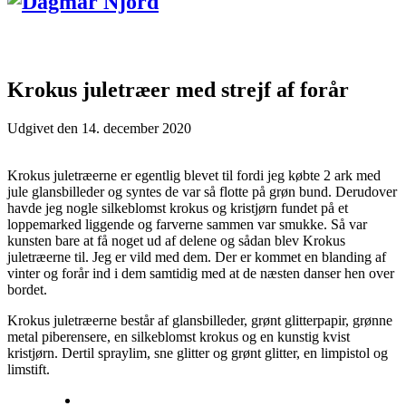
Krokus juletræer med strejf af forår
Udgivet den
14. december 2020
Krokus juletræerne er egentlig blevet til fordi jeg købte 2 ark med
jule glansbilleder og syntes de var så flotte på grøn bund. Derudover
havde jeg nogle silkeblomst krokus og kristjørn fundet på et
loppemarked liggende og farverne sammen var smukke. Så var
kunsten bare at få noget ud af delene og sådan blev Krokus
juletræerne til. Jeg er vild med dem. Der er kommet en blanding af
vinter og forår ind i dem samtidig med at de næsten danser hen over
bordet.
Krokus juletræerne består af glansbilleder, grønt glitterpapir, grønne
metal piberensere, en silkeblomst krokus og en kunstig kvist
kristjørn. Dertil spraylim, sne glitter og grønt glitter, en limpistol og
limstift.