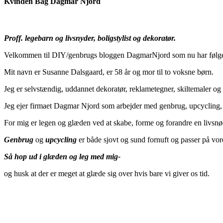
Kvinden Bag Dagmar Njord
Proff. legebarn og livsnyder, boligstylist og dekoratør.
Velkommen til DIY/genbrugs bloggen DagmarNjord som nu har følger
Mit navn er Susanne Dalsgaard, er 58 år og mor til to voksne børn.
Jeg er selvstændig, uddannet dekoratør, reklametegner, skiltemaler 
Jeg ejer firmaet Dagmar Njord som arbejder med genbrug, upcycling, d
For mig er legen og glæden ved at skabe, forme og forandre en livsnød
Genbrug
og
upcycling
er både sjovt og sund fornuft og passer på vor
Så hop ud i glæden og leg med mig-
og husk at der er meget at glæde sig over hvis bare vi giver os tid.