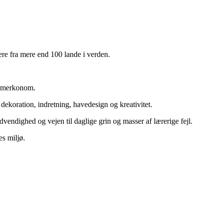
e fra mere end 100 lande i verden.
og merkonom.
ekoration, indretning, havedesign og kreativitet.
vendighed og vejen til daglige grin og masser af lærerige fejl.
es miljø.