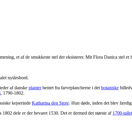
 mening, et af de smukkeste stel der eksisterer. Mit Flora Danica stel 
let nytårsbord.
leder af danske
planter
hentet fra farveplancherne i det
botaniske
billed
n
, 1790-1802.
ussiske kejserinde
Katharina den Store
. Hun døde, inden det blev færdig
ts 1802 dele er der bevaret 1530. Det er dermed det største af
1700-talle