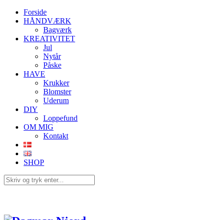
Forside
HÅNDVÆRK
Bagværk
KREATIVITET
Jul
Nytår
Påske
HAVE
Krukker
Blomster
Uderum
DIY
Loppefund
OM MIG
Kontakt
SHOP