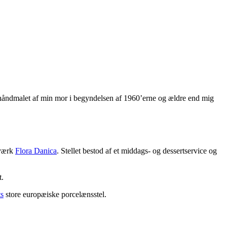
er håndmalet af min mor i begyndelsen af 1960’erne og ældre end mig
værk
Flora Danica
. Stellet bestod af et middags- og dessertservice og
t.
ts
store europæiske porcelænsstel.