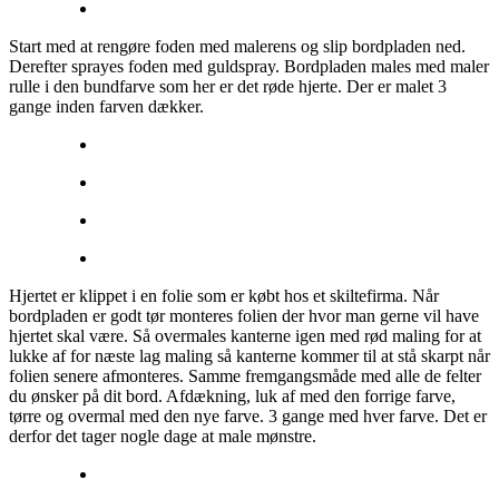
Start med at rengøre foden med malerens og slip bordpladen ned.
Derefter sprayes foden med guldspray. Bordpladen males med maler
rulle i den bundfarve som her er det røde hjerte. Der er malet 3
gange inden farven dækker.
Hjertet er klippet i en folie som er købt hos et skiltefirma. Når
bordpladen er godt tør monteres folien der hvor man gerne vil have
hjertet skal være. Så overmales kanterne igen med rød maling for at
lukke af for næste lag maling så kanterne kommer til at stå skarpt når
folien senere afmonteres. Samme fremgangsmåde med alle de felter
du ønsker på dit bord. Afdækning, luk af med den forrige farve,
tørre og overmal med den nye farve. 3 gange med hver farve. Det er
derfor det tager nogle dage at male mønstre.