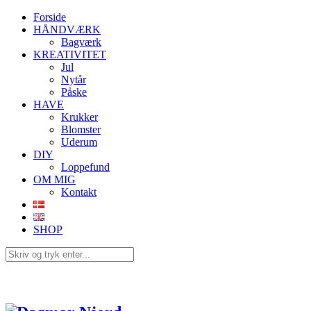
Forside
HÅNDVÆRK
Bagværk
KREATIVITET
Jul
Nytår
Påske
HAVE
Krukker
Blomster
Uderum
DIY
Loppefund
OM MIG
Kontakt
SHOP