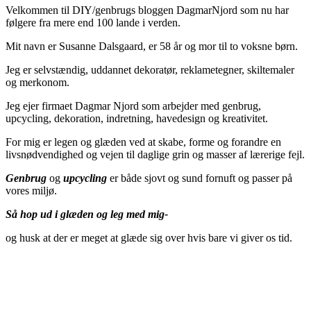
Velkommen til DIY/genbrugs bloggen DagmarNjord som nu har
følgere fra mere end 100 lande i verden.
Mit navn er Susanne Dalsgaard, er 58 år og mor til to voksne børn.
Jeg er selvstændig, uddannet dekoratør, reklametegner, skiltemaler
og merkonom.
Jeg ejer firmaet Dagmar Njord som arbejder med genbrug,
upcycling, dekoration, indretning, havedesign og kreativitet.
For mig er legen og glæden ved at skabe, forme og forandre en
livsnødvendighed og vejen til daglige grin og masser af lærerige fejl.
Genbrug
og
upcycling
er både sjovt og sund fornuft og passer på
vores miljø.
Så hop ud i glæden og leg med mig-
og husk at der er meget at glæde sig over hvis bare vi giver os tid.