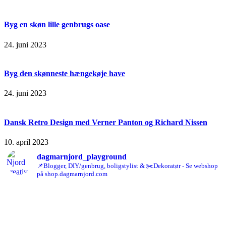
Byg en skøn lille genbrugs oase
24. juni 2023
Byg den skønneste hængekøje have
24. juni 2023
Dansk Retro Design med Verner Panton og Richard Nissen
10. april 2023
dagmarnjord_playground
📌Blogger, DIY/genbrug, boligstylist & ✂️Dekoratør - Se webshop
på shop.dagmarnjord.com