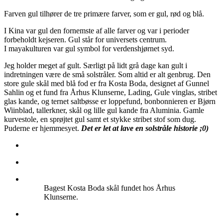
Farven gul tilhører de tre primære farver, som er gul, rød og blå.
I Kina var gul den fornemste af alle farver og var i perioder
forbeholdt kejseren. Gul står for universets centrum.
I mayakulturen var gul symbol for verdenshjørnet syd.
Jeg holder meget af gult. Særligt på lidt grå dage kan gult i
indretningen være de små solstråler. Som altid er alt genbrug. Den
store gule skål med blå fod er fra Kosta Boda, designet af Gunnel
Sahlin og et fund fra Århus Klunserne, Lading, Gule vinglas, stribet
glas kande, og ternet saltbøsse er loppefund, bonbonnieren er Bjørn
Wiinblad, tallerkner, skål og lille gul kande fra Aluminia. Gamle
kurvestole, en sprøjtet gul samt et stykke stribet stof som dug.
Puderne er hjemmesyet.
Det er let at lave en solstråle historie ;0)
Bagest Kosta Boda skål fundet hos Århus
Klunserne.