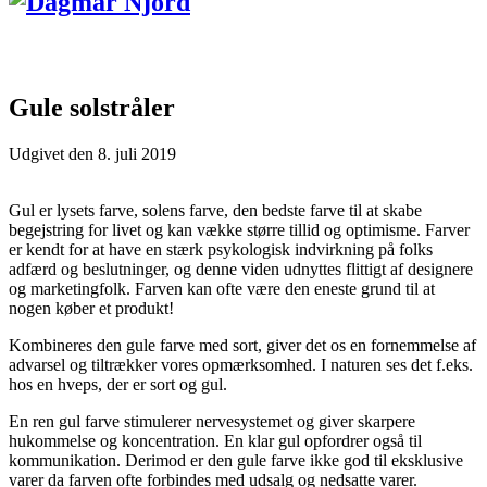
Gule solstråler
Udgivet den
8. juli 2019
Gul er lysets farve, solens farve, den bedste farve til at skabe
begejstring for livet og kan vække større tillid og optimisme. Farver
er kendt for at have en stærk psykologisk indvirkning på folks
adfærd og beslutninger, og denne viden udnyttes flittigt af designere
og marketingfolk. Farven kan ofte være den eneste grund til at
nogen køber et produkt!
Kombineres den gule farve med sort, giver det os en fornemmelse af
advarsel og tiltrækker vores opmærksomhed. I naturen ses det f.eks.
hos en hveps, der er sort og gul.
En ren gul farve stimulerer nervesystemet og giver skarpere
hukommelse og koncentration. En klar gul opfordrer også til
kommunikation. Derimod er den gule farve ikke god til eksklusive
varer da farven ofte forbindes med udsalg og nedsatte varer.