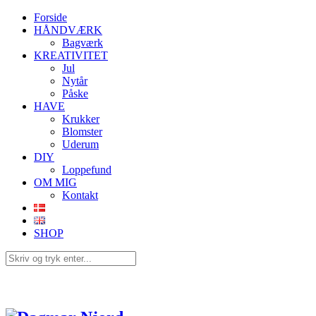
Forside
HÅNDVÆRK
Bagværk
KREATIVITET
Jul
Nytår
Påske
HAVE
Krukker
Blomster
Uderum
DIY
Loppefund
OM MIG
Kontakt
SHOP