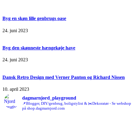
Byg en skøn lille genbrugs oase
24. juni 2023
Byg den skønneste hængekøje have
24. juni 2023
Dansk Retro Design med Verner Panton og Richard Nissen
10. april 2023
dagmarnjord_playground
📌Blogger, DIY/genbrug, boligstylist & ✂️Dekoratør - Se webshop
på shop.dagmarnjord.com