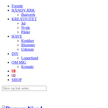
Forside
HÅNDVÆRK
Bagværk
KREATIVITET
Jul
Nytår
Påske
HAVE
Krukker
Blomster
Uderum
DIY
Loppefund
OM MIG
Kontakt
SHOP