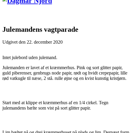
Julemandens vagtparade
Udgivet den
22. december 2020
Intet julebord uden julemand.
Julemanden er lavet af et kræmmerhus. Pink og sort glitter papir,
guld piberenser, genbrugs node papir, rødt og hvidt crepepapir, lille
rød vatkugle til næse, 2 stå. rulle øjne og en kvist kunstig kristjørn.
Start med at klippe et kræmmerhus af en 1/4 cirkel. Tegn
julemandens bælte som vist på sort glitter papir.
Lim bæltet på og drej kræmmerhuset på plads og lim. Dernæst form