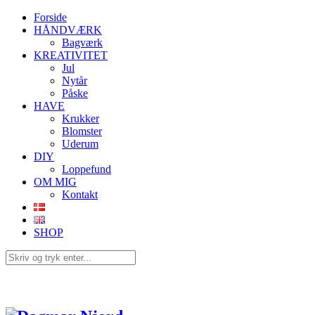
Forside
HÅNDVÆRK
Bagværk
KREATIVITET
Jul
Nytår
Påske
HAVE
Krukker
Blomster
Uderum
DIY
Loppefund
OM MIG
Kontakt
SHOP