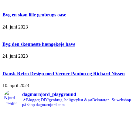
Byg en skøn lille genbrugs oase
24. juni 2023
Byg den skønneste hængekøje have
24. juni 2023
Dansk Retro Design med Verner Panton og Richard Nissen
10. april 2023
dagmarnjord_playground
📌Blogger, DIY/genbrug, boligstylist & ✂️Dekoratør - Se webshop
på shop.dagmarnjord.com