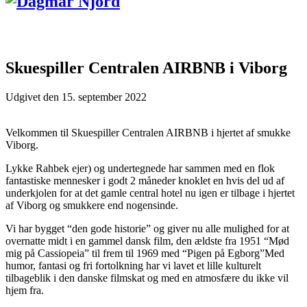
Skuespiller Centralen AIRBNB i Viborg
Udgivet den
15. september 2022
Velkommen til Skuespiller Centralen AIRBNB i hjertet af smukke
Viborg.
Lykke Rahbek ejer) og undertegnede har sammen med en flok
fantastiske mennesker i godt 2 måneder knoklet en hvis del ud af
underkjolen for at det gamle central hotel nu igen er tilbage i hjertet
af Viborg og smukkere end nogensinde.
Vi har bygget “den gode historie” og giver nu alle mulighed for at
overnatte midt i en gammel dansk film, den ældste fra 1951 “Mød
mig på Cassiopeia” til frem til 1969 med “Pigen på Egborg”Med
humor, fantasi og fri fortolkning har vi lavet et lille kulturelt
tilbageblik i den danske filmskat og med en atmosfære du ikke vil
hjem fra.