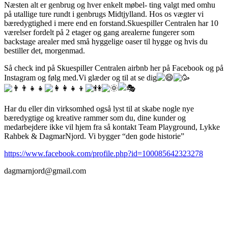
Næsten alt er genbrug og hver enkelt møbel- ting valgt med omhu
på utallige ture rundt i genbrugs Midtjylland. Hos os vægter vi
bæredygtighed i mere end en forstand.Skuespiller Centralen har 10
værelser fordelt på 2 etager og gang arealerne fungerer som
backstage arealer med små hyggelige oaser til hygge og hvis du
bestiller det, morgenmad.
Så check ind på Skuespiller Centralen airbnb her på Facebook og på
Instagram og følg med.Vi glæder og til at se dig
Har du eller din virksomhed også lyst til at skabe nogle nye
bæredygtige og kreative rammer som du, dine kunder og
medarbejdere ikke vil hjem fra så kontakt Team Playground, Lykke
Rahbek & DagmarNjord. Vi bygger “den gode historie”
https://www.facebook.com/profile.php?id=100085642323278
dagmarnjord@gmail.com