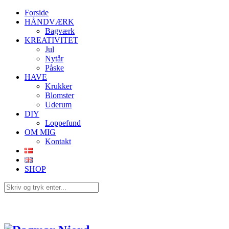
Forside
HÅNDVÆRK
Bagværk
KREATIVITET
Jul
Nytår
Påske
HAVE
Krukker
Blomster
Uderum
DIY
Loppefund
OM MIG
Kontakt
SHOP