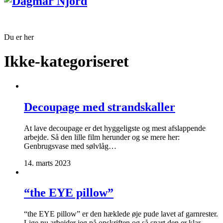
Du er her
Ikke-kategoriseret
Decoupage med strandskaller
At lave decoupage er det hyggeligste og mest afslappende
arbejde. Så den lille film herunder og se mere her:
Genbrugsvase med sølvlåg…
14. marts 2023
“the EYE pillow”
“the EYE pillow” er den hæklede øje pude lavet af garnrester.
Lige nu arbejder jeg på opskriften og så snart den er klar