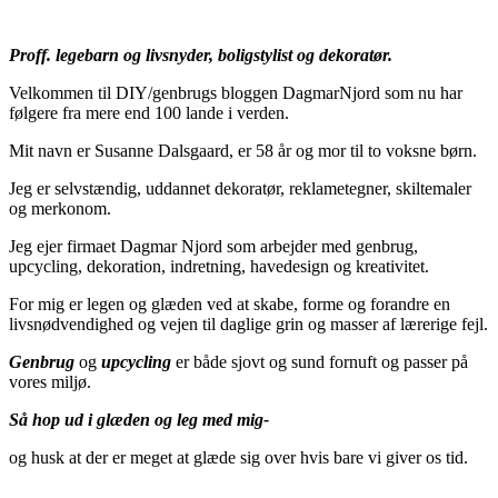
Proff. legebarn og livsnyder, boligstylist og dekoratør.
Velkommen til DIY/genbrugs bloggen DagmarNjord som nu har
følgere fra mere end 100 lande i verden.
Mit navn er Susanne Dalsgaard, er 58 år og mor til to voksne børn.
Jeg er selvstændig, uddannet dekoratør, reklametegner, skiltemaler
og merkonom.
Jeg ejer firmaet Dagmar Njord som arbejder med genbrug,
upcycling, dekoration, indretning, havedesign og kreativitet.
For mig er legen og glæden ved at skabe, forme og forandre en
livsnødvendighed og vejen til daglige grin og masser af lærerige fejl.
Genbrug
og
upcycling
er både sjovt og sund fornuft og passer på
vores miljø.
Så hop ud i glæden og leg med mig-
og husk at der er meget at glæde sig over hvis bare vi giver os tid.