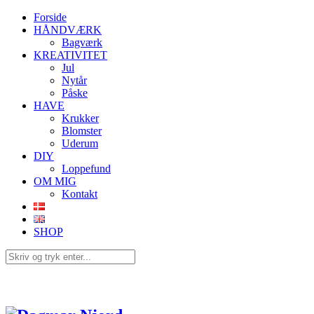
Forside
HÅNDVÆRK
Bagværk
KREATIVITET
Jul
Nytår
Påske
HAVE
Krukker
Blomster
Uderum
DIY
Loppefund
OM MIG
Kontakt
SHOP