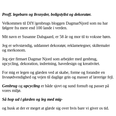
Proff. legebarn og livsnyder, boligstylist og dekoratør.
Velkommen til DIY/genbrugs bloggen DagmarNjord som nu har
følgere fra mere end 100 lande i verden.
Mit navn er Susanne Dalsgaard, er 58 år og mor til to voksne børn.
Jeg er selvstændig, uddannet dekoratør, reklametegner, skiltemaler
og merkonom.
Jeg ejer firmaet Dagmar Njord som arbejder med genbrug,
upcycling, dekoration, indretning, havedesign og kreativitet.
For mig er legen og glæden ved at skabe, forme og forandre en
livsnødvendighed og vejen til daglige grin og masser af lærerige fejl.
Genbrug
og
upcycling
er både sjovt og sund fornuft og passer på
vores miljø.
Så hop ud i glæden og leg med mig-
og husk at der er meget at glæde sig over hvis bare vi giver os tid.