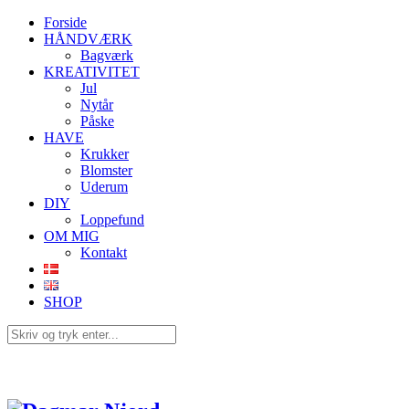
Forside
HÅNDVÆRK
Bagværk
KREATIVITET
Jul
Nytår
Påske
HAVE
Krukker
Blomster
Uderum
DIY
Loppefund
OM MIG
Kontakt
SHOP