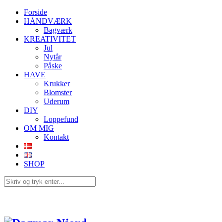
Forside
HÅNDVÆRK
Bagværk
KREATIVITET
Jul
Nytår
Påske
HAVE
Krukker
Blomster
Uderum
DIY
Loppefund
OM MIG
Kontakt
SHOP