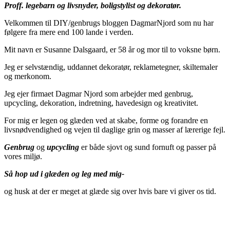
Proff. legebarn og livsnyder, boligstylist og dekoratør.
Velkommen til DIY/genbrugs bloggen DagmarNjord som nu har
følgere fra mere end 100 lande i verden.
Mit navn er Susanne Dalsgaard, er 58 år og mor til to voksne børn.
Jeg er selvstændig, uddannet dekoratør, reklametegner, skiltemaler
og merkonom.
Jeg ejer firmaet Dagmar Njord som arbejder med genbrug,
upcycling, dekoration, indretning, havedesign og kreativitet.
For mig er legen og glæden ved at skabe, forme og forandre en
livsnødvendighed og vejen til daglige grin og masser af lærerige fejl.
Genbrug
og
upcycling
er både sjovt og sund fornuft og passer på
vores miljø.
Så hop ud i glæden og leg med mig-
og husk at der er meget at glæde sig over hvis bare vi giver os tid.